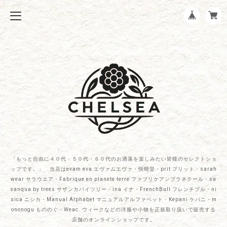
「もっと自由に４０代・５０代・６０代のお洒落を楽しみたい皆様のセレクトショ
ップです。」 当店はevam eva エヴァムエヴァ・快晴堂・prit プリット・sarah
wear サラウエア・Fabrique en planete terre ファブリケアンプラネテール・sa
sanqua by trees サザンカバイツリー・ina イナ・FrenchBull フレンチブル・ni
sica ニシカ・Manual Alphabet マニュアルアルファベット・Kepani ケパニ・m
ononogu もののぐ・Weac. ウィークなどの洋服や小物を正規取り扱いで販売する
店舗のオンラインショップです。