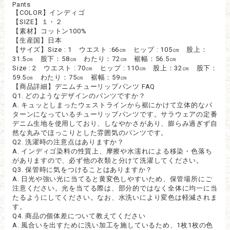
Pants
【COLOR】インディゴ
【SIZE】１・２
【素材】コットン100%
【生産国】日本
【サイズ】Size : 1 ウエスト :66㎝ ヒップ : 105㎝ 股上：
31.5㎝ 股下：58㎝ わたり：72㎝ 裾幅：56.5㎝
Size : 2 ウエスト : 70㎝ ヒップ : 110㎝ 股上：32㎝ 股下：
59.5㎝ わたり：75㎝ 裾幅：59㎝
【商品詳細】デニムチューリップパンツ FAQ
Q1. どのようなデザインのパンツですか？
A. キュッとしまったウェストラインから裾にかけて立体的なパ
ターンになっているチューリップパンツです。サラウェアの定番
デニム生地を使用しており、しなやかさがあり、膨らみ過ぎず自
然な丸みでほっこりとした雰囲気のパンツです。
Q2. 洗濯時の注意点はありますか？
A. インディゴ染料の性質上、摩擦や水濡れによる移染・色落ち
がありますので、必ず他の衣類と分けて洗濯してください。
Q3. 保管時に気をつけることはありますか？
A. 日光や強い光に当てると黄変色しやすいため、保管場所にご
注意ください。光を当てる際は、部分的ではなく全体に均一に当
たるようにしてください。なお、水洗いにより変色は軽減されま
す。
Q4. 商品の個体差について教えてください
A. 風合いを出すために洗い加工を施しているため、1枚1枚の色