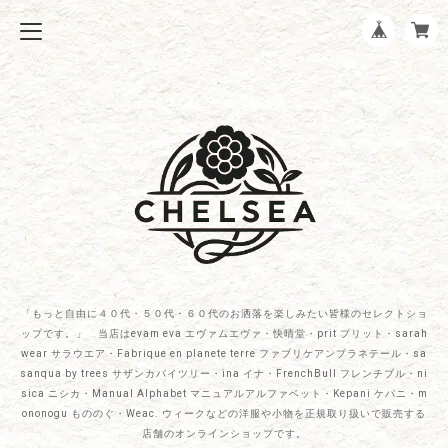
「もっと自由に４０代・５０代・６０代のお洒落を楽しみたい皆様のセレクトショ
ップです。」 当店はevam eva エヴァムエヴァ・快晴堂・prit プリット・sarah
wear サラウエア・Fabrique en planete terre ファブリケアンプラネテール・sa
sanqua by trees サザンカバイツリー・ina イナ・FrenchBull フレンチブル・ni
sica ニシカ・Manual Alphabet マニュアルアルファベット・Kepani ケパニ・m
ononogu もののぐ・Weac. ウィークなどの洋服や小物を正規取り扱いで販売する
店舗のオンラインショップです。